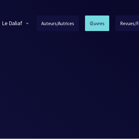
Le Daliaf
Auteurs/Autrices
Œuvres
Revues/F