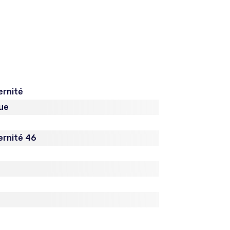
ernité
ue
ernité 46