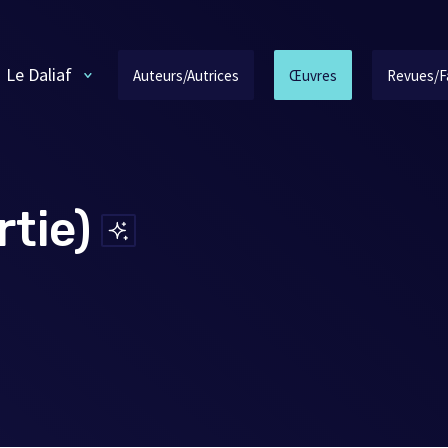
Le Daliaf
Auteurs/Autrices
Œuvres
Revues/F
rtie)