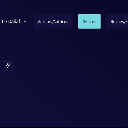
Le Daliaf
Auteurs/Autrices
Œuvres
Revues/F