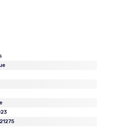
s
ue
e
023
21275