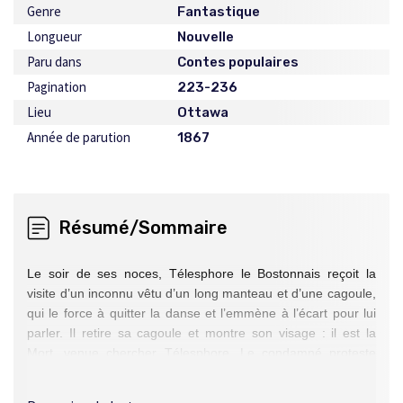
Genre
Fantastique
Longueur
Nouvelle
Paru dans
Contes populaires
Pagination
223-236
Lieu
Ottawa
Année de parution
1867
Résumé/Sommaire
Le soir de ses noces, Télesphore le Bostonnais reçoit la
visite d’un inconnu vêtu d’un long manteau et d’une cagoule,
qui le force à quitter la danse et l’emmène à l’écart pour lui
parler. Il retire sa cagoule et montre son visage : il est la
Mort, venue chercher Télesphore. Le condamné proteste
tant, et se montre tellement prêt à combattre, que la Mort,
débonnaire, consent à repartir seule, en échange d’une