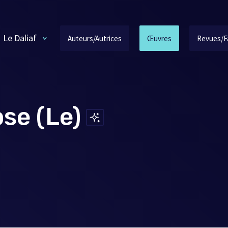
Le Daliaf
Auteurs/Autrices
Œuvres
Revues/F
se (Le)