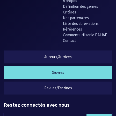
L’angoisse qui l’étreint, palpable, s’associe aux décors
À propos
sinistres et
au terrifiant sentiment d’enfermement qui se
Définition des genres
dégage de sa descente infernale pour frapper de plein fouet
Critères
le lecteur. Et alors qu’Armand affronte ses peurs d’antan
Nos partenaires
provenant de la lecture de certains passages du
Liste des abréviations
Peuple
blanc
d’Arthur Machen, je n’ai pu m’empêcher de penser au
Références
souffle puissant de « La Ruelle ténébreuse » de Jean Ray,
Comment utiliser le DALIAF
ou encore à son « Psautier de Mayence » qui, à l’époque,
Contact
m’avaient marqué à leur manière, et de ressentir cette même
émotion alors que, avec Armand, je descendais toujours plus
Auteurs/Autrices
bas…
Que dire de la façon dont l’auteur boucle son histoire, sinon
que, tout comme au début, certaines maladresses rompent
Œuvres
l’état de grâce, qu’on se prend à croire qu’il y a de la
sécheresse dans cette conclusion, qu’il y manque un je-ne-
sais-quoi qui nous laisse sur notre appétit. Mais peut-être
Revues/Fanzines
est-ce en réaction à la force des séquences précédentes ?
Chose certaine, si Bolduc publie à nouveau ce texte un jour
en réussissant à éliminer tous les petits accrocs qu’il contient
Restez connectés avec nous
actuellement, il pourra dire sans rougir qu’il est l’auteur d’un
authentique petit chef-d’œuvre. [JPw]