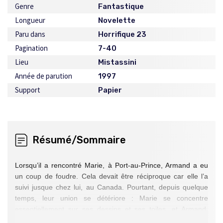
Genre
Fantastique
Longueur
Novelette
Paru dans
Horrifique 23
Pagination
7-40
Lieu
Mistassini
Année de parution
1997
Support
Papier
Résumé/Sommaire
Lorsqu’il a rencontré Marie, à Port-au-Prince, Armand a eu
un coup de foudre. Cela devait être réciproque car elle l’a
suivi jusque chez lui, au Canada. Pourtant, depuis quelque
temps, leur union se détériore : Marie se concentre
essentiellement sur ses dessins et ses toiles, et Armand,
d’une façon qui lui est incompréhensible, sur une maison