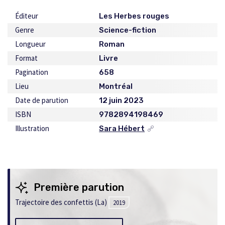
Éditeur
Les Herbes rouges
Genre
Science-fiction
Longueur
Roman
Format
Livre
Pagination
658
Lieu
Montréal
Date de parution
12 juin 2023
ISBN
9782894198469
Illustration
Sara Hébert
Ce
lien
s'ouvrira
dans
une
nouvelle
Première parution
fenêtre
Trajectoire des confettis (La)
2019