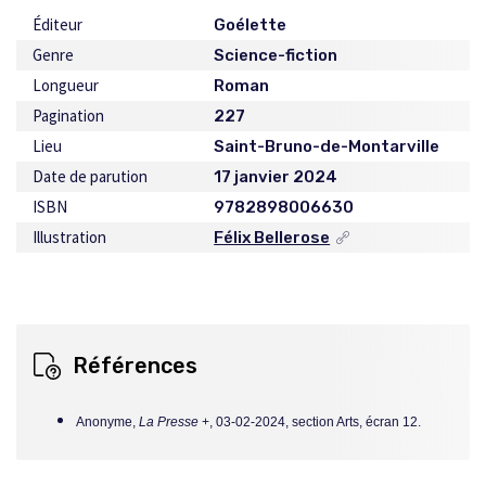
Éditeur
Goélette
Genre
Science-fiction
Longueur
Roman
Pagination
227
Lieu
Saint-Bruno-de-Montarville
Date de parution
17 janvier 2024
ISBN
9782898006630
Illustration
Félix Bellerose
Ce
lien
s'ouvrira
dans
une
nouvelle
Références
fenêtre
Anonyme,
La Presse
+, 03-02-2024, section Arts, écran 12.