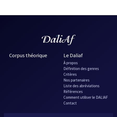
Our Trademark in Success
, de Chris Moss
Cycling to Zombie Beach
, de Jean-Louis Trudel
Juiced
, de Liam Hogan
Power Structures in the Gloaming
, de John C. Mannone
Trinity
, d'Eve Morton
Maintaining the Heat Differential
, de Z.R. Gibraltar
The Pact
, de Jack Morton
Corpus théorique
Le Daliaf
À propos
Définition des genres
Critères
Nos partenaires
Liste des abréviations
Références
Comment utiliser le DALIAF
Contact