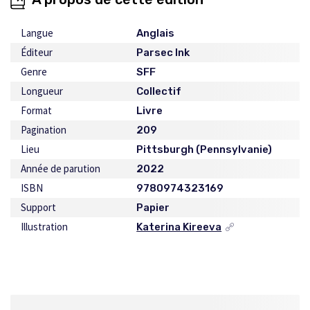
Langue
Anglais
Éditeur
Parsec Ink
Genre
SFF
Longueur
Collectif
Format
Livre
Pagination
209
Lieu
Pittsburgh (Pennsylvanie)
Année de parution
2022
ISBN
9780974323169
Support
Papier
Illustration
Katerina Kireeva
Ce
lien
s'ouvrira
dans
une
nouvelle
fenêtre