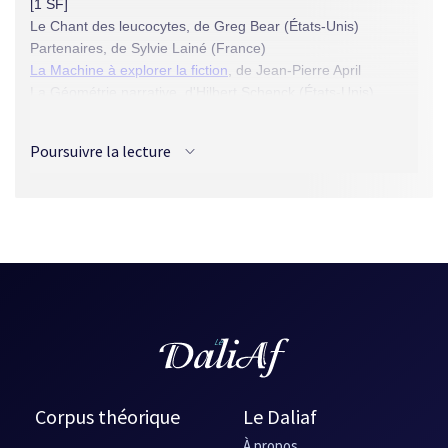
[1 SF]
Le Chant des leucocytes, de Greg Bear (États-Unis)
Partenaires, de Sylvie Lainé (France)
La Machine à explorer la fiction
, de Jean-Pierre April
La Géométrie narrative, d'Hilbert Schenck (États-Unis)
Matin de sang, de Vincent Ronovsky (France)
Lune bleue, de Connie Willis (États-Unis)
Poursuivre la lecture
L'Élargissement du monde, d'Ian Watson (Angleterre)
Ginungagap, de Michaël Swanwick (États-Unis)
Larmes d'étoiles, de James Tiptree Jr. (États-Unis)
La Planète Ours Voleur, de R.A. Lafferty (États-Unis)
Un goût de cornichon dans le Plan de la Matrice, de Pierre
Stolze (France)
Les Jours d'Été, d'Emmanuel Jouanne et Jean-Pierre Vernay
(France)
Quelques pièges à lumière, de Michel Lamart (France)
Corpus théorique
Le Daliaf
À propos