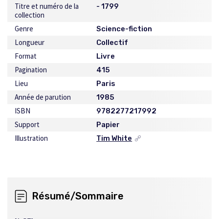
Titre et numéro de la
- 1799
collection
Genre
Science-fiction
Longueur
Collectif
Format
Livre
Pagination
415
Lieu
Paris
Année de parution
1985
ISBN
9782277217992
Support
Papier
Illustration
Tim White
Ce
lien
s'ouvrira
dans
une
nouvelle
Résumé/Sommaire
fenêtre