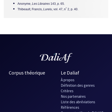
Anonyme,
Les Libraires
143, p. 65.
Thibeault, Francis,
Lurelu
, vol. 47, n˚ 2, p. 40.
Corpus théorique
Le Daliaf
À propos
Définition des genres
Critères
Nos partenaires
Liste des abréviations
Références