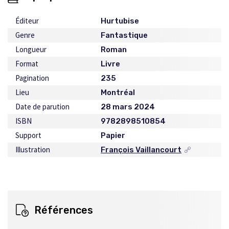
Éditeur
Hurtubise
Genre
Fantastique
Longueur
Roman
Format
Livre
Pagination
235
Lieu
Montréal
Date de parution
28 mars 2024
ISBN
9782898510854
Support
Papier
Illustration
François Vaillancourt
Ce
lien
s'ouvrira
dans
une
nouvelle
Références
fenêtre