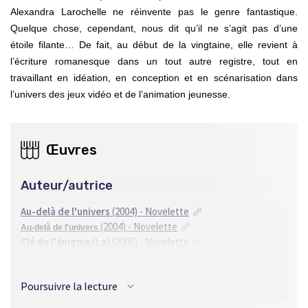
Alexandra Larochelle ne réinvente pas le genre fantastique.
Quelque chose, cependant, nous dit qu’il ne s’agit pas d’une
étoile filante… De fait, au début de la vingtaine, elle revient à
l’écriture romanesque dans un tout autre registre, tout en
travaillant en idéation, en conception et en scénarisation dans
l’univers des jeux vidéo et de l’animation jeunesse.
Œuvres
Auteur/autrice
Au-delà de l'univers
(2004) - Novelette
(2004) - Novelette
Au-delà de l'univers
Clé de l'énigme (La)
(2005) - Novelette
Épreuve infernale
(2006) - Novelette
Lorafil – L'Avenir à l'agonie
(2007) - Novella
Poursuivre la lecture
Mission périlleuse en Erianigami
(2004) - Novelette
Quiproquo et Sorcellerie
(2006) - Novelette