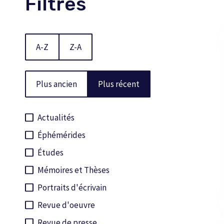
Filtres
A-Z
Z-A
Plus ancien
Plus récent
Actualités
Éphémérides
Études
Mémoires et Thèses
Portraits d'écrivain
Revue d'oeuvre
Revue de presse