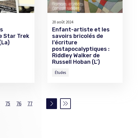
20 août 2024
es
Enfant-artiste et les
e Star Trek
savoirs bricolés de
(La)
l'écriture
postapocalyptiques :
Riddley Walker de
Russell Hoban (L')
Études
75
76
77