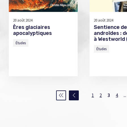
20 août 2024
20 août 2024
Ères glaciaires
Sentience d
apocalyptiques
androïdes : d
à Westworld 
Études
Études
1
2
3
4
...