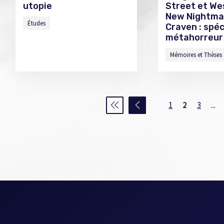
utopie
Street et We
New Nightma
Études
Craven : spéc
métahorreur
Mémoires et Thèses
1
2
3
...