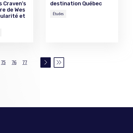
s Craven's
destination Québec
re de Wes
Études
ularité et
75
76
77