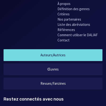
À propos
Science-fiction et Géographie
, dans
imagine…
38, Montréal,
Définition des genres
1987, p. 40-53.
Critères
Un essai de conscientisation culturelle et environnementale par
Nos partenaires
le truchement d'une facette de l'imaginaire géographique : la
Liste des abréviations
science-fiction
. Mémoire de maîtrise, Université Laval, 1986,
Références
172 pages.
Comment utiliser le DALIAF
Contact
Auteurs/Autrices
Œuvres
Revues/Fanzines
Restez connectés avec nous