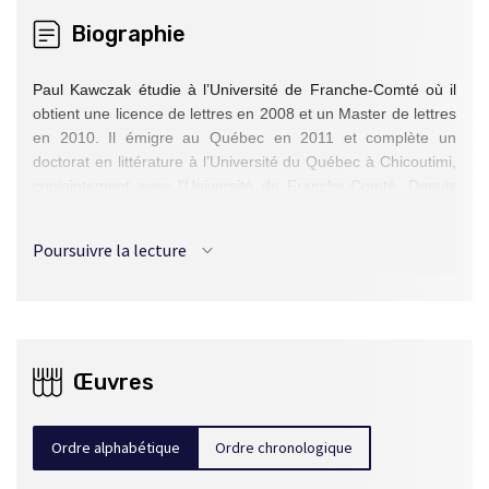
Biographie
Paul Kawczak étudie à l’Université de Franche-Comté où il
obtient une licence de lettres en 2008 et un Master de lettres
en 2010. Il émigre au Québec en 2011 et complète un
doctorat en littérature à l’Université du Québec à Chicoutimi,
conjointement avec l’Université de Franche-Comté. Depuis
2017, il agit comme éditeur pour La Peuplade. Son premier
roman,
Ténèbre
, publié en 2020, remporte une flopée de
Poursuivre la lecture
prix, notamment le Prix des lecteurs L’Express/BFMTV, le
Prix du Salon du livre du Saguenay–Lac-Saint-Jean, le Prix
littéraire des collégiens 2001, le Prix littéraire de Trouville et
le Prix des libraires du Québec 2021.
Le roman d'imagination scientifique dans ses rapports
Œuvres
au roman d'aventures littéraire de l'entre-deux-guerres. Une
même pulsion de mort ?, dans
C'était demain : anticiper la
science-fiction en France et au Québec (1880-1950)
,
Ordre alphabétique
Ordre chronologique
Bordeaux, Presses universitaires de Bordeaux, coll. Eidôlon
123, 2018, p. 147-156.