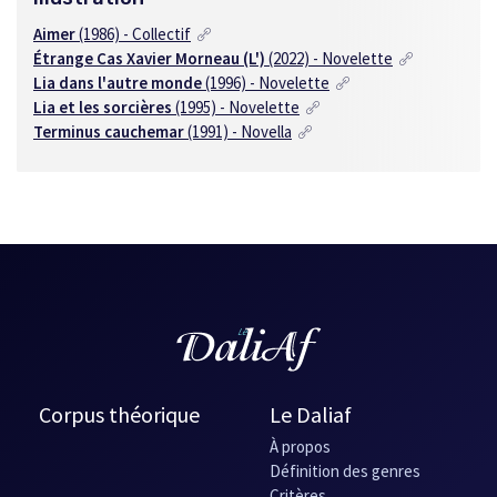
Aimer
(1986) - Collectif
Étrange Cas Xavier Morneau (L')
(2022) - Novelette
Lia dans l'autre monde
(1996) - Novelette
Lia et les sorcières
(1995) - Novelette
Terminus cauchemar
(1991) - Novella
Corpus théorique
Le Daliaf
À propos
Définition des genres
Critères