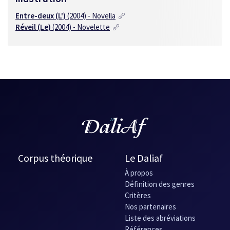
Entre-deux (L')
(2004) - Novella
Réveil (Le)
(2004) - Novelette
Corpus théorique
Le Daliaf
À propos
Définition des genres
Critères
Nos partenaires
Liste des abréviations
Références