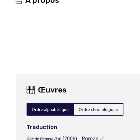
À propos
Œuvres
Ordre alphabétique
Ordre chronologique
Traduction
(2006) - Roman
Cité de Pégase (La)