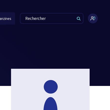
anzines
Espace
administr