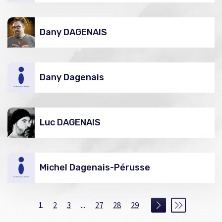
Dany DAGENAIS
Dany Dagenais
Luc DAGENAIS
Michel Dagenais-Pérusse
1
2
3
...
27
28
29