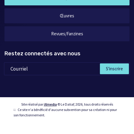
Œuvres
Revues/Fanzines
Restez connectés avec nous
S'inscrire
Site réalisé par
iXmedia
© Le Daliaf, 2026, tous droits réservés
Ce site n'a bénéficié d'aucune subvention pour sa création ni pour
son fonctionnement.