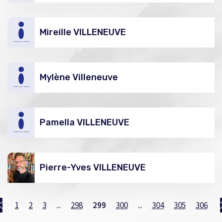
Mireille VILLENEUVE
Mylène Villeneuve
Pamella VILLENEUVE
Pierre-Yves VILLENEUVE
1
2
3
...
298
299
300
...
304
305
306