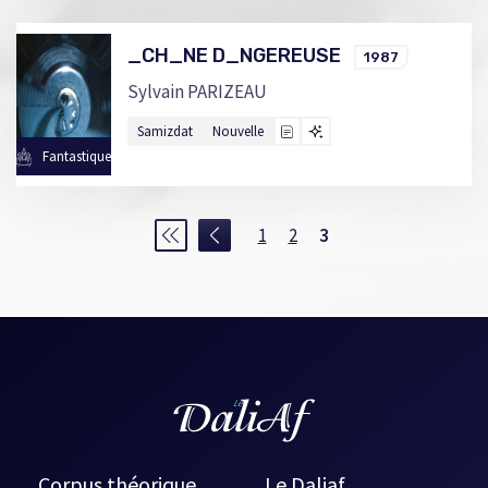
_CH_NE D_NGEREUSE
1987
Sylvain PARIZEAU
Samizdat
Nouvelle
Fantastique
1
2
3
Corpus théorique
Le Daliaf