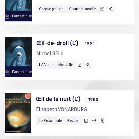
Chasse-galerie
Courte nouvelle
Fantastique
Œil-de-droll (L')
1994
Michel BÉLIL
L'A Venir
Nouvelle
Fantastique
Œil de la nuit (L')
1980
Élisabeth VONARBURG
Le Préambule
Recueil