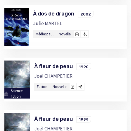
À dos de dragon
2002
Julie MARTEL
Médiaspaul
Novella
À fleur de peau
1990
Joël CHAMPETIER
Fusion
Nouvelle
Science-
fiction
À fleur de peau
1999
Joël CHAMPETIER