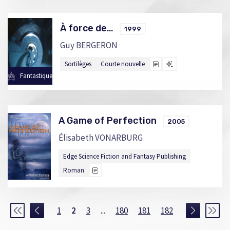
À force de…
1999
Guy BERGERON
Sortilèges
Courte nouvelle
Fantastique
A Game of Perfection
2005
Élisabeth VONARBURG
Edge Science Fiction and Fantasy Publishing
Roman
1
2
3
...
180
181
182