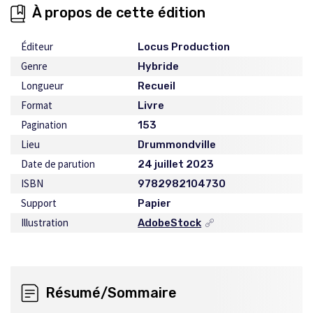
À propos de cette édition
Éditeur
Locus Production
Genre
Hybride
Longueur
Recueil
Format
Livre
Pagination
153
Lieu
Drummondville
Date de parution
24 juillet 2023
ISBN
9782982104730
Support
Papier
Illustration
AdobeStock
Ce
lien
s'ouvrira
dans
une
Résumé/Sommaire
nouvelle
fenêtre