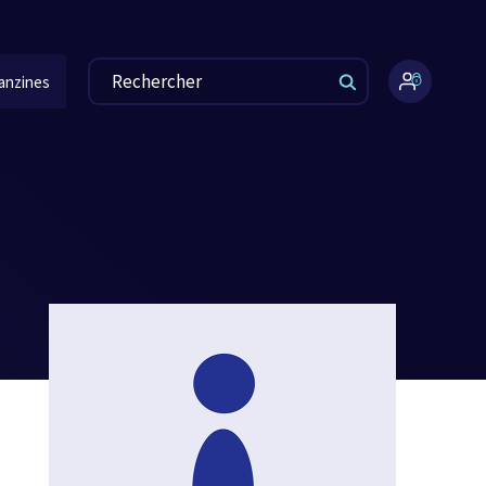
anzines
Espace
administr