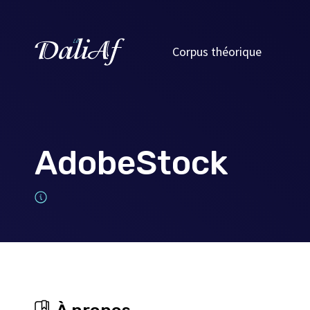
Corpus théorique
AdobeStock