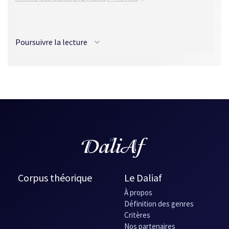
Traductions
Poursuivre la lecture
Anglais
Shooting for the stars (1990) - Novella
Néerlandais
Robots tegen mensen (1986) - Novella
Corpus théorique
Le Daliaf
À propos
Définition des genres
Critères
Nos partenaires