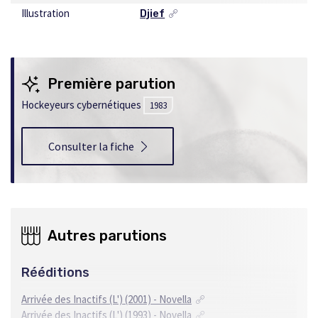
Illustration
Djief
Ce
lien
s'ouvrira
dans
une
Première parution
nouvelle
fenêtre
Hockeyeurs cybernétiques
1983
Consulter la fiche
Autres parutions
Rééditions
Arrivée des Inactifs (L') (2001) - Novella
Arrivée des Inactifs (L') (1993) - Novella