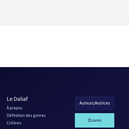
Le Daliaf
Auteurs/Autrices
À propos
Définition des genres
Œuvres
Critères