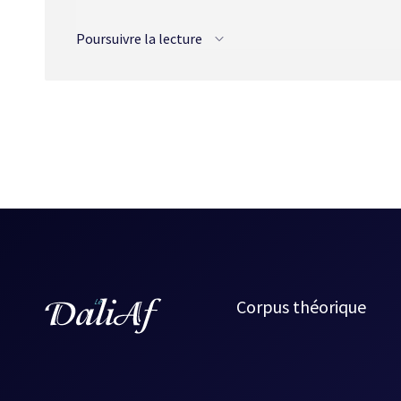
Traductions
Poursuivre la lecture
Anglais
Amber Rain (1995) - Nouvelle
Corpus théorique