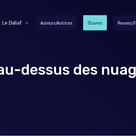
Le Daliaf
Auteurs/Autrices
Œuvres
Revues/F
t au-dessus des nua