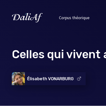
Corpus théorique
Celles qui viven
Élisabeth VONARBURG