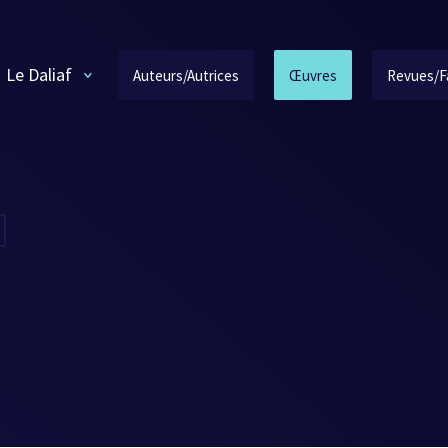
Le Daliaf
Auteurs/Autrices
Œuvres
Revues/F