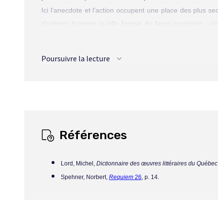
Ici l’anecdote et l’action occupent une place des plus s
d’univers bizarres qu’elle brosse de façon succincte : s
ainsi deux ou trois pages à peine. Mais la concision y 
plaisir, et dont, par ailleurs, elle use sans retenue. À f
Poursuivre la lecture
Visiteuse », conte éminemment ambigu où s’entremêlent f
réelle, de chair et d’os, ou alors un fantasme issu des dé
glisse » tandis que « le lac noir confond la cendre terne »
Les univers mis en scène dans
La Cérémonie
se disting
un caractère surréel et décalé. À cet égard, « Les Cyclo
suit, sur une dizaine de pages, l’errance angoissée d’
Références
totale. Le monde entier semble vidé de toute présence h
et se rétrécit, constitue une menace. Puis tout à coup, d
Lord, Michel,
Dictionnaire des œuvres littéraires du Québec
attirante Eurasienne : un piège, à n’en pas douter, com
Spehner, Norbert,
Requiem
26
, p. 14.
en femmes fatales, vénéneuses, et foncièrement funestes
autre, car en réalité elles sont louve, goule, araignée
joyeuse, et que Thériault manie avec une évidente délect