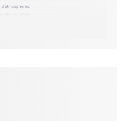
ce d’atmosphères,
ugurale, comptent
ve avec un malin
culier, avec « La
euse : une femme
la fin, lui qui «
nent, ce faisant,
 du recueil. On y
it d’une opacité
sement se dilate
apparaît une très
, souvent campés
mme en cache une
en quelque sorte