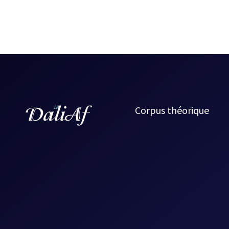
Le fantastique façon Marie José Thériault puise à la méte
pont de Tolède, en corset noir » est un vers tiré du poèm
« Bethsabée » donne la parole à une figure féminine bie
bain), mais passive sinon muette, de l’Ancien Testament, au
Le style est parfois ampoulé, mais il s’agit d’un défaut 
du recueil. [FB]
Source :
Les Années d'éclosion (1970-1978)
, Alire, p. 391-
Corpus théorique