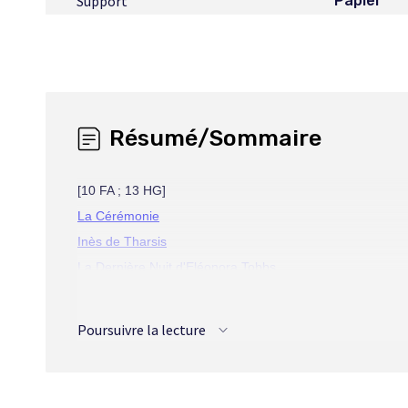
Support
Papier
Résumé/Sommaire
[10 FA ; 13 HG]
La Cérémonie
Inès de Tharsis
La Dernière Nuit d'Eléonora Tobbs
Sirix
Le Joachim d'Elsa
Poursuivre la lecture
Les Cyclopes du jardin public
La Baronne Erika von Klaus
Le Chemin de Chèvres