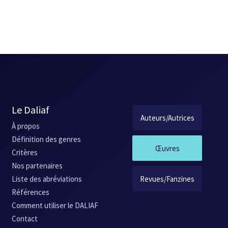
mpsychose et au féminisme, et aussi à la grande culture. Le titre « El
e « Guitare », de Victor Hugo – poème que l’écrivaine utilise à sa mani
n connue (femme mariée à un soldat, et convoitée par le roi David qu
 profit d’une jouissive et réjouissante réécriture du récit biblique.
bien mineur compte tenu de la causticité et de l’irrévérence qui caracté
393.
Le Daliaf
Auteurs/Autrices
À propos
Définition des genres
Œuvres
Critères
Nos partenaires
Revues/Fanzines
Liste des abréviations
Références
Comment utiliser le DALIAF
Contact