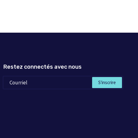
le passait sur le
ère –, tandis que
i l’a vue nue au
risent l’ensemble
Restez connectés avec nous
S'inscrire