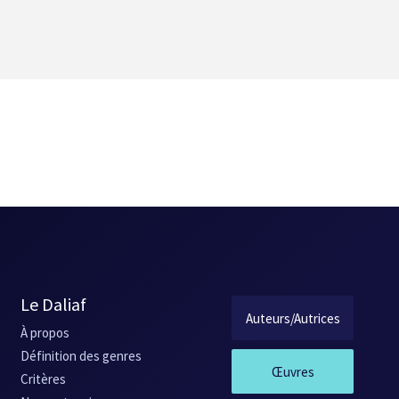
Le Daliaf
Auteurs/Autrices
À propos
Définition des genres
Œuvres
Critères