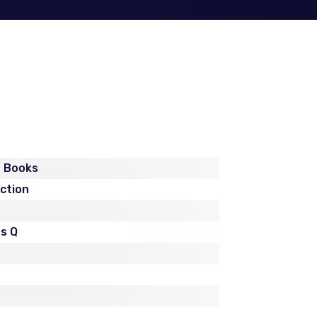
t Books
iction
s Q
n