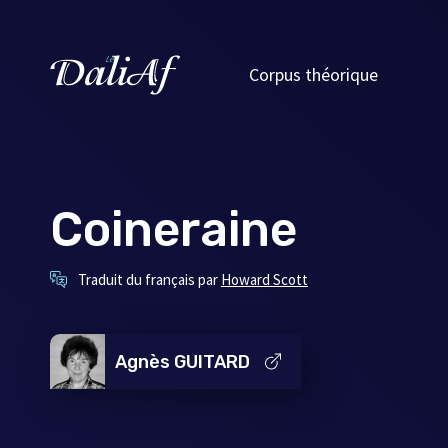
Corpus théorique
Coineraine
Ce
Traduit du français par
Howard Scott
lien
s'ouvrira
dans
une
Agnès GUITARD
nouvelle
fenêtre