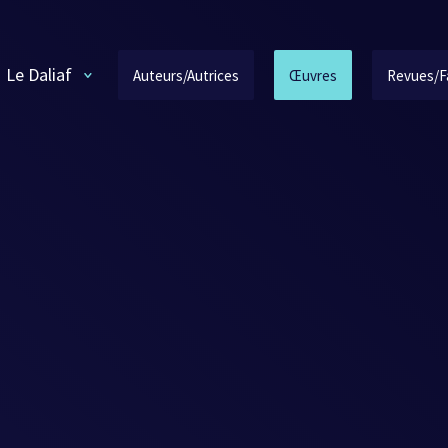
Le Daliaf
Auteurs/Autrices
Œuvres
Revues/F