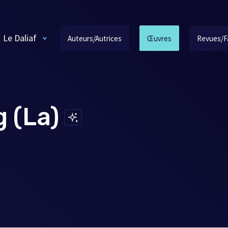
Le Daliaf
Auteurs/Autrices
Œuvres
Revues/F
g (La)