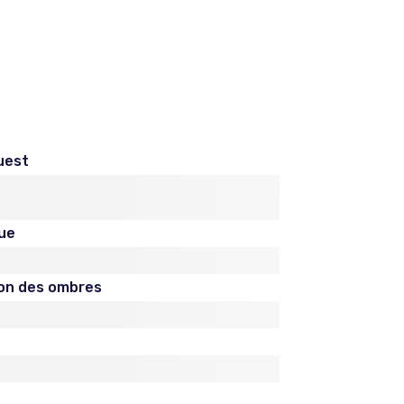
uest
ue
tion des ombres