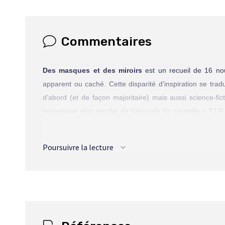
Délinquance
Croissy-sous-Brume
La Photographie
Commentaires
Les Phasmes gigognes
Rodolphe Schægler
Des masques et des miroirs
est un recueil de 16 nou
Le Certificat
apparent ou caché. Cette disparité d’inspiration se tra
Au-delà du mannequin pastiche
d’abord (et de façon majoritaire) mais aussi science-f
Paris-Alger-Dakar
fantastique plus pro­che de l’absurde (la nouvelle « T.I.R.
film inversible », qui se présente comme le négatif de l’a
démocratique.
Poursuivre la lecture
Ajoutons à cela que le recueil est écrit par deux auteurs
que compose cette œuvre et de la difficulté de la tâche 
moins peut-on relever une certaine fréquence dans le tra
nouvelles diffé­rentes, comme si chacune exprimait la vis
L’exemple le plus spectaculaire de cette dualité est four
Phasmes gigognes » et « Rodolphe Schægler ». Au-del