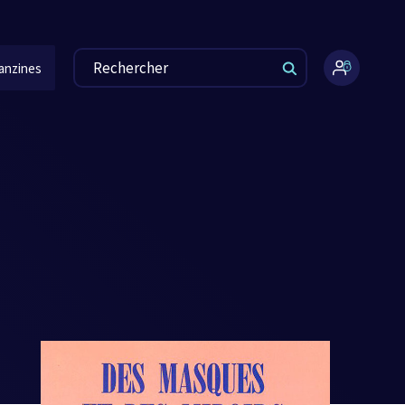
anzines
Espace
administr