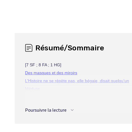
Résumé/Sommaire
[7 SF ; 8 FA ; 1 HG]
Des masques et des miroirs
L’Histoire ne se répète pas, elle bégaie, disait quelqu’un
Méduse
Le Gnome vert-de-gris
La Visite au manoir
Poursuivre la lecture
Dernier Duel
T.I.R. transport international routier
Mise au point sur film inversible