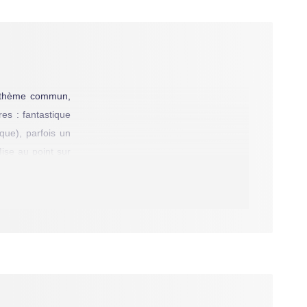
un thème commun,
es : fantastique
que), parfois un
Mise au point sur
mme et de liberté
ée de la mosaïque
ces nouvelles, du
e l’objet de deux
sonnages de « Les
SF, l’autre est