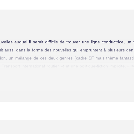
velles auquel il serait difficile de trouver une ligne conductrice, 
duit aussi dans la forme des nouvelles qui empruntent à plusieurs genr
iction, un mélange de ces deux genres (cadre SF mais thème fantasti
 Transport international routier ») et une politique-fiction implicite, « 
ctuelle situation politique inter­nationale en matière des droits de l’ho
, le Québécois Vallerand et le Français Thellier, et vous aurez une id
qui attend le critique. S’il n’y a pas d’idée maîtresse qui rassemble 
itement de certains thèmes. Il arrive en effet que le même thème fass
ion respective des auteurs.
ni par la fascination exercée par l’entomologie sur les principaux per
à de la dif­férence des genres (la première est une nouvelle de 