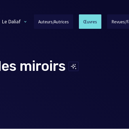
Le Daliaf
Auteurs/Autrices
Œuvres
Revues/F
es miroirs