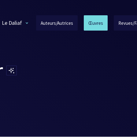
Le Daliaf
Auteurs/Autrices
Œuvres
Revues/F
r