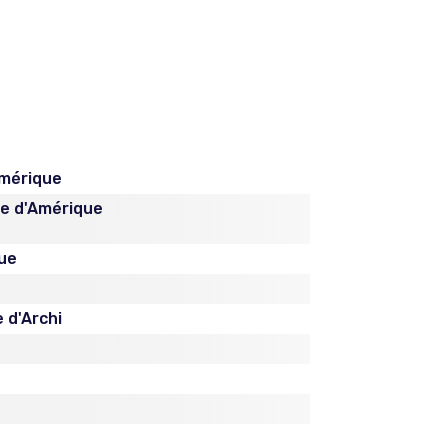
mérique
re d'Amérique
ue
 d'Archi