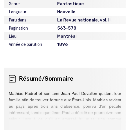
Genre
Fantastique
Longueur
Nouvelle
Paru dans
La Revue nationale, vol. II
Pagination
563-578
Lieu
Montréal
Année de parution
1896
Résumé/Sommaire
Mathias Padrol et son ami Jean-Paul Duvallon quittent leur
famille afin de trouver fortune aux États-Unis. Mathias revient
au pays après trois ans d’absence, pourvu d’un pécule
intéressant, tandis que Jean-Paul a décidé de poursuivre son
séjour jusqu’à ce qu’il ait amassé lui aussi une somme
rondelette. Au cours d’une fête du foulage, Mathias, pressé