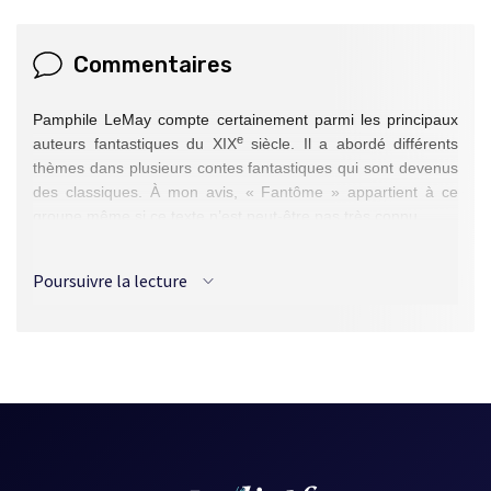
Commentaires
Pamphile LeMay compte certainement parmi les principaux
e
auteurs fantastiques du XIX
siècle. Il a abordé différents
thèmes dans plusieurs contes fantastiques qui sont devenus
des classiques. À mon avis, « Fantôme » appartient à ce
groupe même si ce texte n’est peut-être pas très connu.
L’ambiguïté du rôle joué par Mathias dans la mort de Jean-
Paul donne une dimension supplémentaire au récit : Mathias
Poursuivre la lecture
a-t-il assassiné le frère de Joséphine pour s’approprier son
argent ou éprouve-t-il seulement du remords pour l’avoir
abandonné lors de l’attaque des Indiens ? On ne saurait trop
le dire mais le thème du revenant a le mérite de soulever la
question.
Il est évident que l’auteur dénonce l’appât du gain, la
recherche de la fortune et la vanité que procure la richesse.
Il ne brosse pas un portrait sympathique de Mathias en
soulignant constamment sa cupidité et sa condescendance.