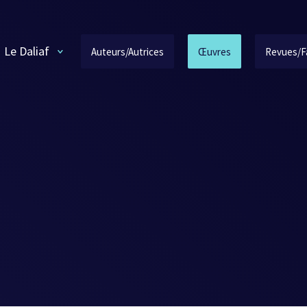
Le Daliaf
Auteurs/Autrices
Œuvres
Revues/F