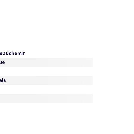
 Beauchemin
ue
ais