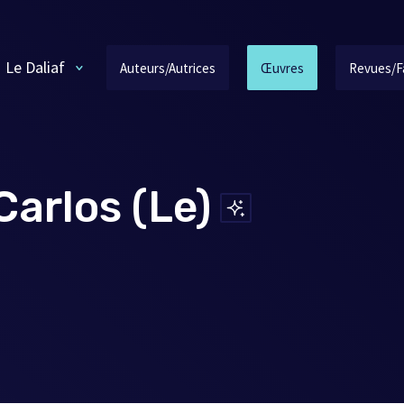
Le Daliaf
Auteurs/Autrices
Œuvres
Revues/F
arlos (Le)