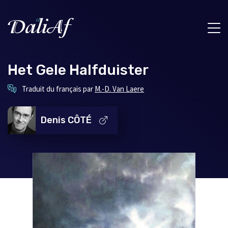
Het Gele Halfduister
Ce
Traduit du français par
M.-D. Van Laere
lien
s'ouvrira
dans
Denis CÔTÉ
une
nouvelle
fenêtre