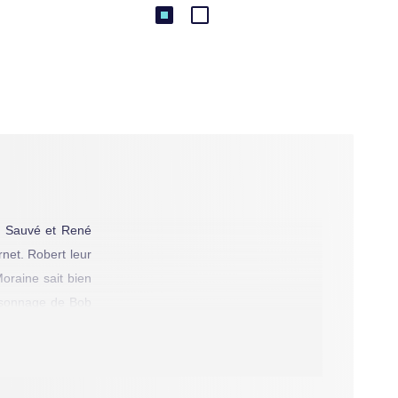
ne Sauvé et René
net. Robert leur
oraine sait bien
personnage de Bob
ture de jeunesse,
vront une série