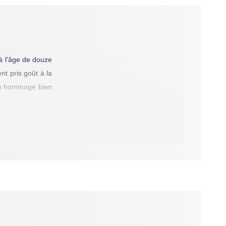
’à l’âge de douze
nt pris goût à la
 un hommage bien
uement entretenu
d’une imagination
érature populaire
 rempli de clins
e, l’Ombre Jaune,
our bien d’autres
ne ! Mais trève