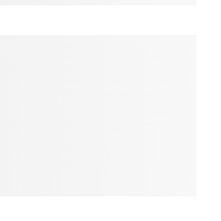
abyrinthe. Après
 par la forêt. Un
s guerriers de la
mis de la fureur
 apprend que les
s sa mort, roman
e qu’ils peuvent
point de prendre
 Pénombre Jaune,