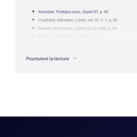
Si le roman de Côté n’était qu’un prétexte pour ress
Anonyme,
Protégez-vous
, Jouets 87, p. 42.
complaisance et de nourrir inutilement et vainement l’o
Chartrand, Sébastien,
Lurelu
, vol. 37, n˚ 1, p. 95.
que le lecteur connaisse ou pas le héros de Vernes. Dan
Demers, Dominique,
Le Droit,
15-11-1986, p. 60.
degré mais ne sera pas pour autant floué car Côté lui prop
Gervais, Jean-Philippe,
Solaris
66
, p. 31.
Le roman est habilement construit, intégrant avec asse
Janoël, André,
Nos livres
, mars 1987, p. 24.
de situer l’action à Québec, l’auteur perd une dimension
Langlois, Richard,
Lurelu
, vol. 19, n˚ 2, p. 18.
et l’Inde sont des endroits qui demeurent remplis de my
Poursuivre la lecture
Marquis, Daniel,
Des livres et des jeunes
27, p. 50.
magie dans le roman de Denis Côté.
Ouellet, François,
Nuit blanche
26, p. 9.
Par ailleurs, la présence de Francine Sauvé et René Van
Petit, Johanne,
Lurelu
, vol. 9 n˚ 3, p. 11-12.
aventures que Robert Moraine, ils ne participent pas vr
autre distinction fondamentale qui existe entre le rom
recette qui a fait le succès de Vernes auprès des jeun
même s’il ne manque pas de souligner le caractère ent
distances avec le modèle original car il est rempli de do
Si la première partie de
La Pénombre Jaune
se résume
L’auteur cherche en effet à expliquer les phénomènes v