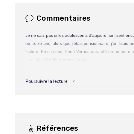
Commentaires
Je ne sais pas si les adolescents d’aujourd’hui lisent e
ou treize ans, alors que j’étais pensionnaire, j’en lisais
lecture. En ce sens, Henri Vernes aura été un auteur m
senti dans
La Pénombre Jaune.
Le soir même où il recevait le Grand Prix 1984 de la S
d’Henri Vernes, de sa série de Bob Morane. Il m’avait dit
Poursuivre la lecture
débordante et d’un style alerte et très efficace. Pour lu
qu’il avait élevée à un haut niveau de qualité.
Ce n’est donc pas une surprise de voir aujourd’hui Deni
d’œil aux admirateurs de cet aventurier qui a sans doute
Bill Ballantine et Tania Orloff, sont convoqués aux retro
sans doute, Tania, la nièce de l’Ombre Jaune, aura é
Références
d’attendrissement !