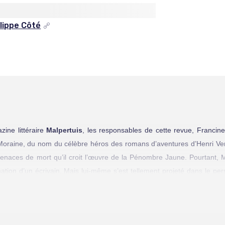
lippe Côté
ine littéraire
Malpertuis
, les responsables de cette revue, Franci
Moraine, du nom du célèbre héros des romans d’aventures d’Henri Ver
 menaces de mort qu’il croit l’œuvre de la Pénombre Jaune. Pourtant, M
gination d’un écrivain. Mais lui-même s’est tellement projeté dans le 
ation. Il espère donc que Francine et René, tous deux experts en littéra
seront aux prises avec les mêmes phénomènes inexplicables et vi