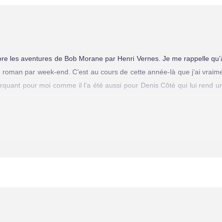
ncore les aventures de Bob Morane par Henri Vernes. Je me rappelle qu
 un roman par week-end. C’est au cours de cette année-là que j’ai vraime
arquant pour moi comme il l’a été aussi pour Denis Côté qui lui rend
cience-Fiction et du Fantastique Québécois, Denis Côté m’avait long
 toute l’admiration qu’il éprouvait pour cet écrivain populaire, doté 
i, Henri Vernes représentait un modèle idéal dans le domaine de la litt
s Côté mettre en scène un émule du héros d’Henri Vernes, dans un livre
 inspiré Indiana Jones. Tous les personnages importants de cette séri
uvailles et c’est avec une certaine nostalgie qu’on les revoit. Comme p
té pour moi le symbole de la beauté féminine. Ah la belle Eurasien