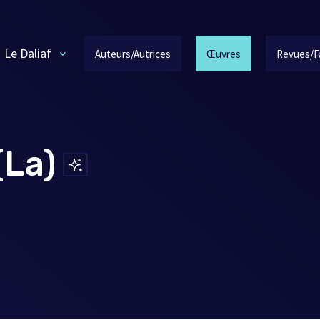
Le Daliaf
Auteurs/Autrices
Œuvres
Revues/F
(La)