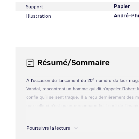
Support
Papier
Illustration
André-Phi
Ce
lien
s'ouvrira
dans
une
nouvelle
fenêtre
Résumé/Sommaire
e
À l’occasion du lancement du 20
numéro de leur magaz
Vandal, rencontrent un homme qui dit s’appeler Robert 
confie qu’il se sent traqué. Il a reçu dernièrement des
que celle-ci n’est qu’un personnage fictif sorti de l’ima
Moraine qu’il ne sait plus s’il est le jouet de son imagin
pourront éclaircir ce mystère.
Poursuivre la lecture
D’abord incrédules, les deux confidents de Moraine 