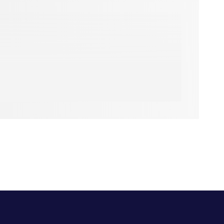
 tomber dans la
nne de lui-même,
ture au deuxième
, en choisissant
 le Proche-Orient
trouve pas cette
vivant les mêmes
et. C’est là une
intégralement la
e ou du pastiche
oraine prend ses
t c’est heureux.
sante. Il avance