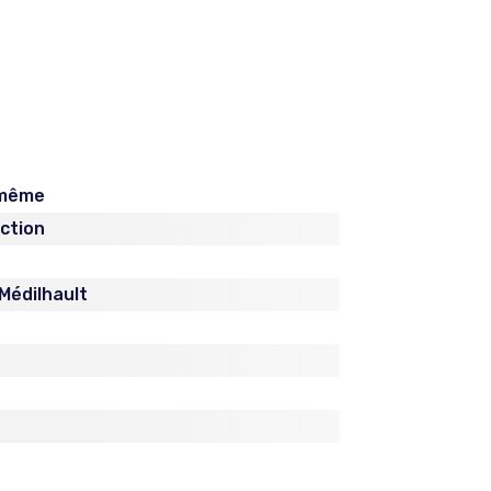
 même
iction
Médilhault