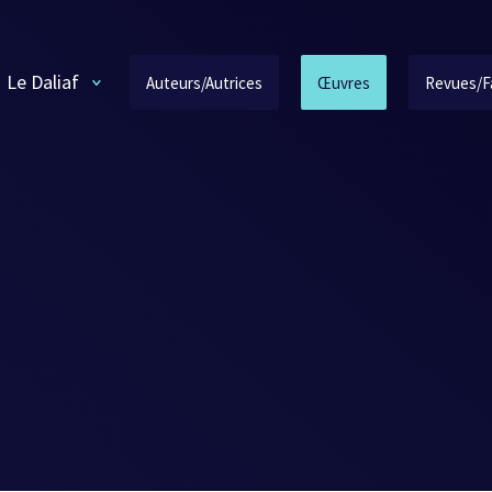
Le Daliaf
Auteurs/Autrices
Œuvres
Revues/F