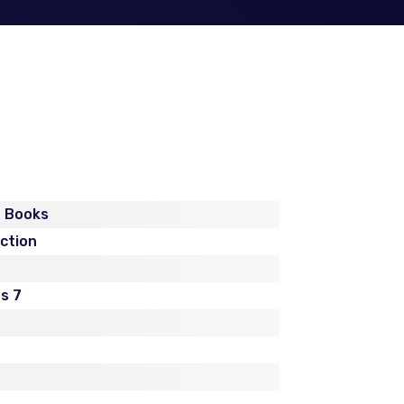
t Books
iction
s 7
n