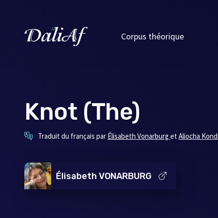
Corpus théorique
Knot (The)
Ce
Traduit du français par
Élisabeth Vonarburg
et
Aliocha Kond
lien
s'ouvrira
dans
une
Élisabeth VONARBURG
nouvelle
fenêtre