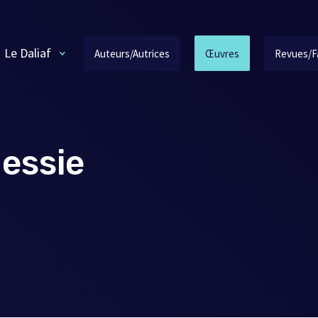
Le Daliaf
Auteurs/Autrices
Œuvres
Revues/F
essie