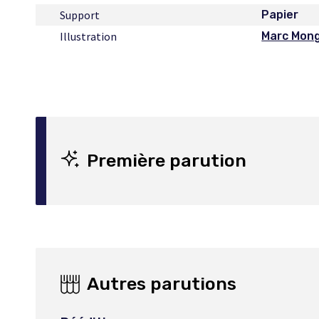
Support
Papier
Illustration
Marc Mon
Ce
lien
s'ouvrira
dans
une
nouvelle
fenêtre
Première parution
Autres parutions