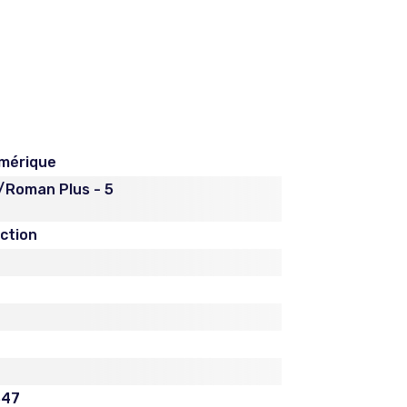
mérique
Roman Plus - 5
iction
347