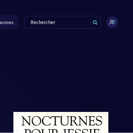
anzines
Espace
administr