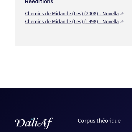
Rééditions
Chemins de Mirlande (Les) (2008) - Novella
Chemins de Mirlande (Les) (1998) - Novella
Corpus théorique