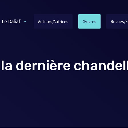
Le Daliaf
Auteurs/Autrices
Œuvres
Revues/F
la dernière chandel