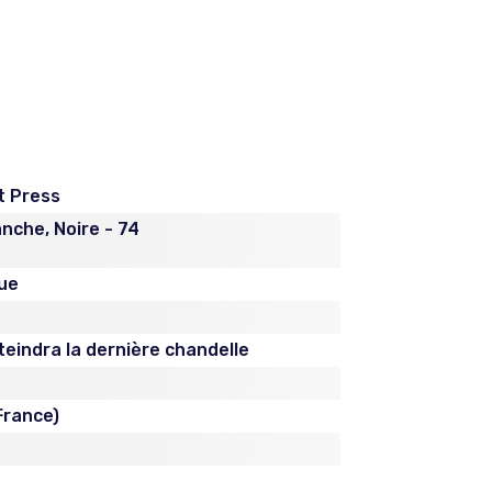
t Press
anche, Noire - 74
ue
teindra la dernière chandelle
France)