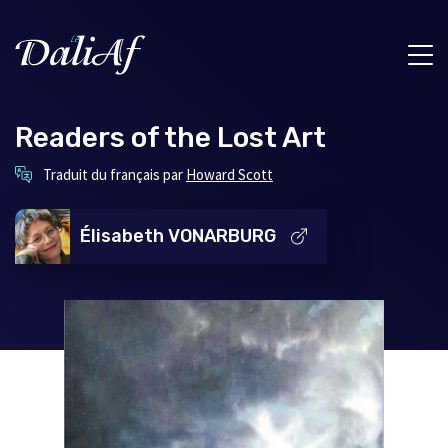
Readers of the Lost Art
Ce
Traduit du français par
Howard Scott
lien
s'ouvrira
dans
Élisabeth VONARBURG
une
nouvelle
fenêtre