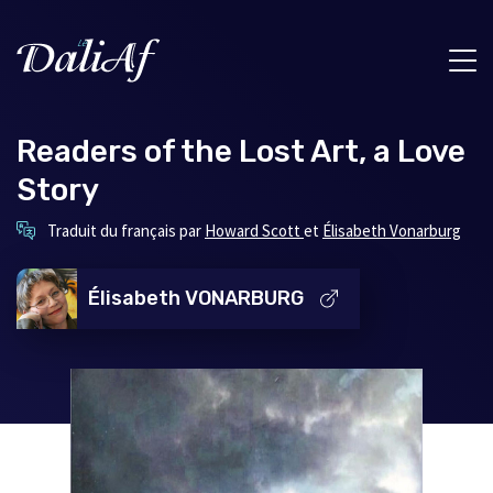
Readers of the Lost Art, a Love
Story
Ce
Ce
Traduit du français par
Howard Scott
et
Élisabeth Vonarburg
lien
lien
s'ouvrira
s'ouv
dans
dans
Élisabeth VONARBURG
une
une
nouvelle
nouv
fenêtre
fenê