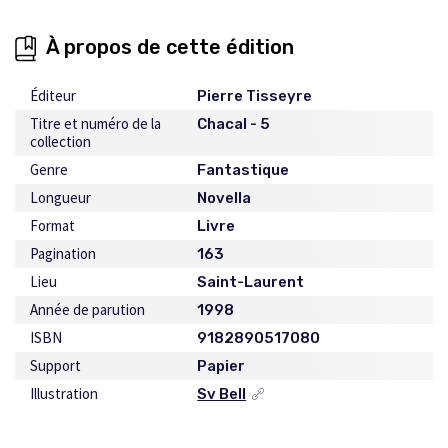
À propos de cette édition
Éditeur
Pierre Tisseyre
Titre et numéro de la
Chacal - 5
collection
Genre
Fantastique
Longueur
Novella
Format
Livre
Pagination
163
Lieu
Saint-Laurent
Année de parution
1998
ISBN
9182890517080
Support
Papier
Illustration
Sv Bell
Ce
lien
s'ouvrira