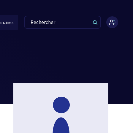
anzines
Espace
administr