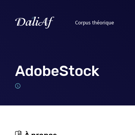
Corpus théorique
AdobeStock