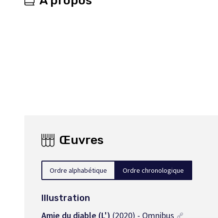
À propos
Œuvres
Ordre alphabétique
Ordre chronologique
Illustration
Amie du diable (L')
(2020) - Omnibus