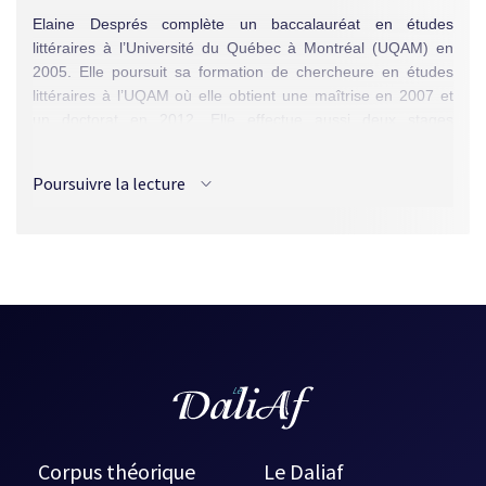
Elaine Després complète un baccalauréat en études
littéraires à l’Université du Québec à Montréal (UQAM) en
2005. Elle poursuit sa formation de chercheure en études
littéraires à l’UQAM où elle obtient une maîtrise en 2007 et
un doctorat en 2012. Elle effectue aussi deux stages
postdoctoraux, le premier terminé à l’Université de Bretagne
occidentale en 2014, le second, à l’Université de Montréal en
Poursuivre la lecture
2016. Récipiendaire de la bourse Alice Wilson de la Société
royale du Canada-Académie des arts, des lettres et des
sciences humaines (2014) et du Prix Sciences et littérature
FRQSC-Relève-Metropolis bleu (2022), elle travaille à
l’UQAM en tant que professionnelle de recherche et chargée
de cours depuis 2016, et comme professeure associée
depuis 2019. Outre deux essais, elle compte près de
quarante articles et chapitres de livre ayant pour sujets les
savants fous, le posthumanisme, les dystopies, l’imaginaire
postapocalyptique, la science-fiction et les séries télé.
Les Échos d'une temporalité multiple dans
Devs
d'Alex
Garland, dans
Temporalités alternatives
,
sous la direction
Corpus théorique
Le Daliaf
d'Elaine Després et Hélène Machinal, Montréal, Presses de