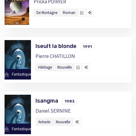
Priska POIRIER
De Mortagne
Roman
Iseult la blonde
1991
Pierre CHATILLON
Héritage
Nouvelle
Fantastique
Isangma
1983
Daniel SERNINE
Antarès
Nouvelle
Fantastique