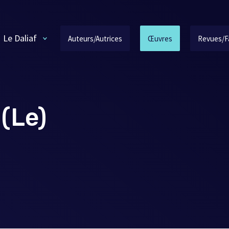
Le Daliaf
Auteurs/Autrices
Œuvres
Revues/F
 (Le)