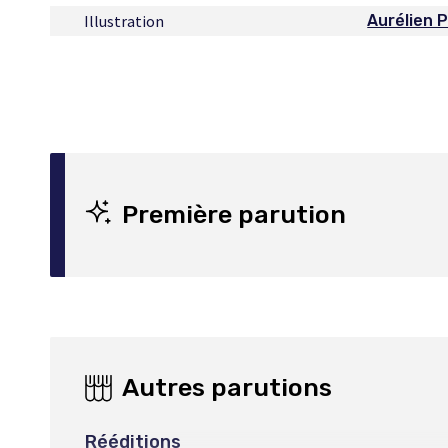
Illustration
Aurélien P
Ce
lien
s'ouvrira
dans
une
nouvelle
fenêtre
Première parution
Autres parutions
Rééditions