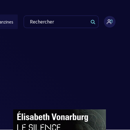
anzines
Espace
administr