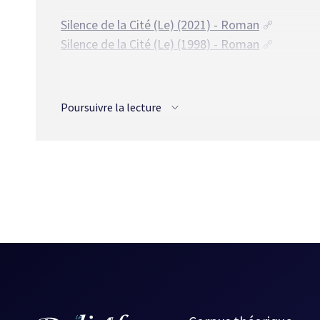
Silence de la Cité (Le) (2021) - Roman
Silence de la Cité (Le) (1998) - Roman
Traductions
Poursuivre la lecture
Allemand
Die schweigende Stadt (1997) - Roman
Anglais
Silent City (The) (1992) - Roman
Silent City (The) (1990) - Roman
Silent City (The) (1988) - Roman