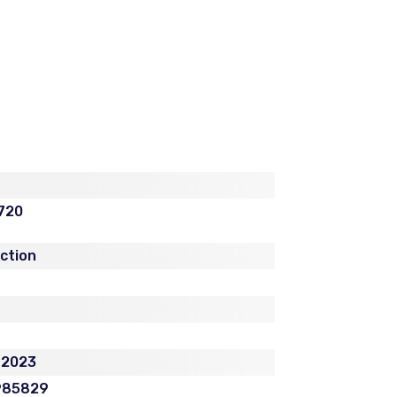
 720
iction
r 2023
985829