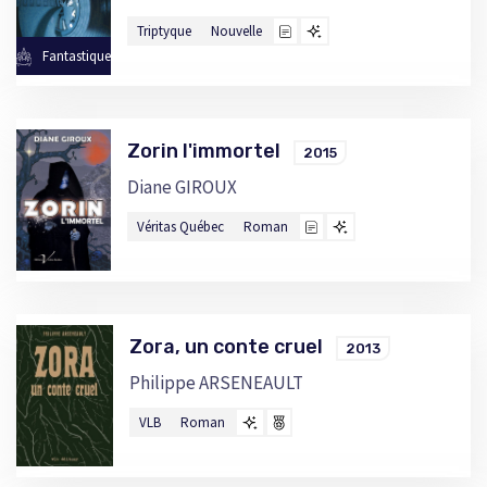
Triptyque
Nouvelle
Fantastique
Zorin l'immortel
2015
Diane GIROUX
Véritas Québec
Roman
Zora, un conte cruel
2013
Philippe ARSENEAULT
VLB
Roman