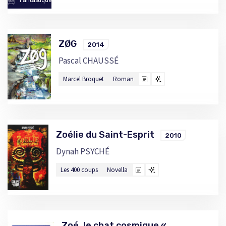
ZØG
2014
Pascal CHAUSSÉ
Marcel Broquet
Roman
Zoélie du Saint-Esprit
2010
Dynah PSYCHÉ
Les 400 coups
Novella
Zoé, le chat cosmique «