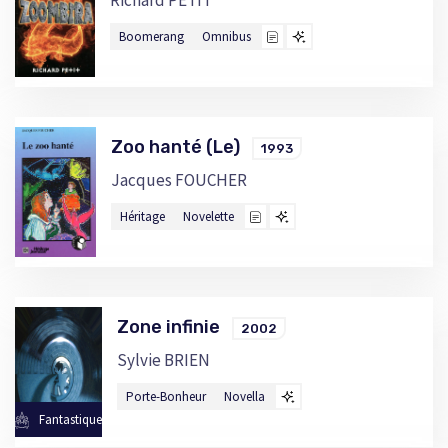
Richard PETIT
Boomerang
Omnibus
Zoo hanté (Le)
1993
Jacques FOUCHER
Héritage
Novelette
Zone infinie
2002
Sylvie BRIEN
Porte-Bonheur
Novella
Fantastique