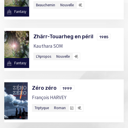
Beauchemin
Nouvelle
Fantasy
Zhärr-Touarheg en péril
1985
Kauthara SOM
L'Apropos
Nouvelle
Fantasy
Zéro zéro
1999
François HARVEY
Triptyque
Roman