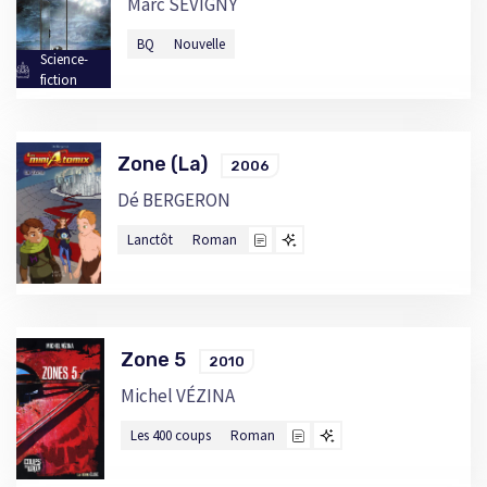
Marc SÉVIGNY
BQ
Nouvelle
Science-
fiction
Zone (La)
2006
Dé BERGERON
Lanctôt
Roman
Zone 5
2010
Michel VÉZINA
Les 400 coups
Roman