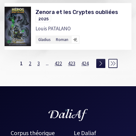
Zenora et les Cryptes oubliées
2025
Louis PATALANO
Gladius
Roman
1
2
3
...
422
423
424
Corpus théorique
Le Daliaf